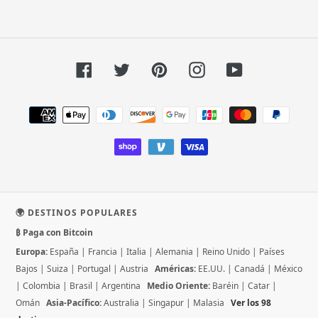
Facebook
Twitter
Pinterest
Instagram
YouTube
Métodos
de
pago
🌍 DESTINOS POPULARES
₿ Paga con Bitcoin
Europa:
España
|
Francia
|
Italia
|
Alemania
|
Reino Unido
|
Países
Bajos
|
Suiza
|
Portugal
|
Austria
Américas:
EE.UU.
|
Canadá
|
México
|
Colombia
|
Brasil
|
Argentina
Medio Oriente:
Baréin
|
Catar
|
Omán
Asia-Pacífico:
Australia
|
Singapur
|
Malasia
Ver los 98