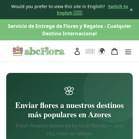
Would you prefer to view this site in English?
Switch to
×
English 🇺🇸
saltar
Servicio de Entrega de Flores y Regalos - Cualquier
al
Destino Internacional
contenido
🌍
Acceso
Carro
🇺🇸
🌸
Enviar flores a nuestros destinos
más populares en Azores
Fresh flowers delivered by local florists — any
city, town or village.