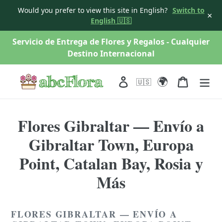
Would you prefer to view this site in English?
Switch to
×
English 🇺🇸
saltar
Servicio de Entrega de Flores y Regalos - Cualquier
al
Destino Internacional
contenido
🌍
Acceso
Carro
🇺🇸
Flores Gibraltar — Envío a
Gibraltar Town, Europa
Point, Catalan Bay, Rosia y
Más
FLORES GIBRALTAR — ENVÍO A