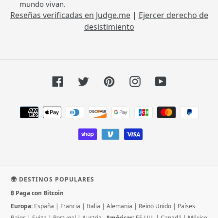
mundo vivan.
Reseñas verificadas en Judge.me
|
Ejercer derecho de
desistimiento
Facebook
Twitter
Pinterest
Instagram
YouTube
Métodos
de
pago
🌍 DESTINOS POPULARES
₿ Paga con Bitcoin
Europa:
España
|
Francia
|
Italia
|
Alemania
|
Reino Unido
|
Países
Bajos
|
Suiza
|
Portugal
|
Austria
Américas:
EE.UU.
|
Canadá
|
México