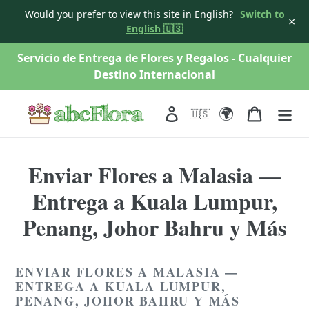
Would you prefer to view this site in English?
Switch to
×
English 🇺🇸
saltar
Servicio de Entrega de Flores y Regalos - Cualquier
al
Destino Internacional
contenido
🌍
Acceso
Carro
🇺🇸
Enviar Flores a Malasia —
Entrega a Kuala Lumpur,
Penang, Johor Bahru y Más
ENVIAR FLORES A MALASIA —
ENTREGA A KUALA LUMPUR,
PENANG, JOHOR BAHRU Y MÁS